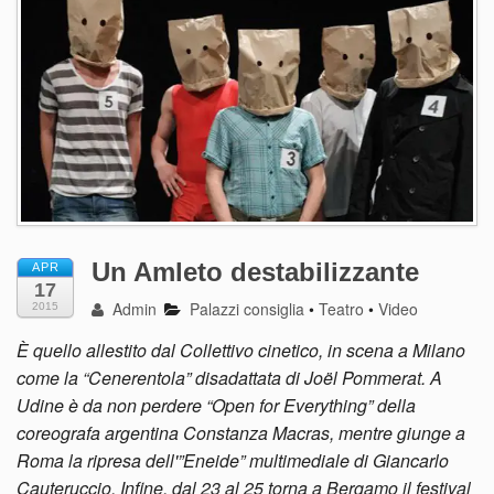
Un Amleto destabilizzante
APR
17
Admin
Palazzi consiglia
•
Teatro
•
Video
2015
È quello allestito dal Collettivo cinetico, in scena a Milano
come la “Cenerentola” disadattata di Joë
l Pommerat. A
Udine è da non perdere “Open for Everything” della
coreografa argentina Constanza Macras, mentre giunge a
Roma la ripresa dell'”Eneide” multimediale di Giancarlo
Cauteruccio. Infine, dal 23 al 25 torna a Bergamo il festival