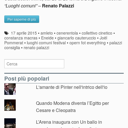
“Luoghi comuni”
–
Renato Palazzi
Per saperne di più
17 aprile 2015
•
amleto
•
cenerentola
•
collettivo cinetico
•
constanza macras
•
Eneide
•
giancarlo cauteruccio
•
Joël
Pommerat
•
luoghi comuni festival
•
opern fot everything
•
palazzi
consiglia
•
renato palazzi
Post più popolari
L'amante di Pinter nell'intrico dell'io
Quando Modena diventa l’Egitto per
Cesare e Cleopatra
L’Arena inaugura con Un ballo in