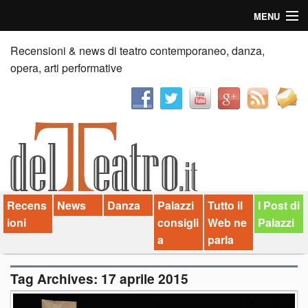
MENU
Home
Recensioni & news di teatro contemporaneo, danza,
opera, arti performative
Recensioni
Anticipazioni
News
Palazzi consiglia
Recens
News
Danza
Palazzi
Tutto il
I Post di
Video
ioni
consigli
Web ne
Palazzi
Chi siamo
a
parla
Contatti
Tag Archives:
17 aprile 2015
dT in English