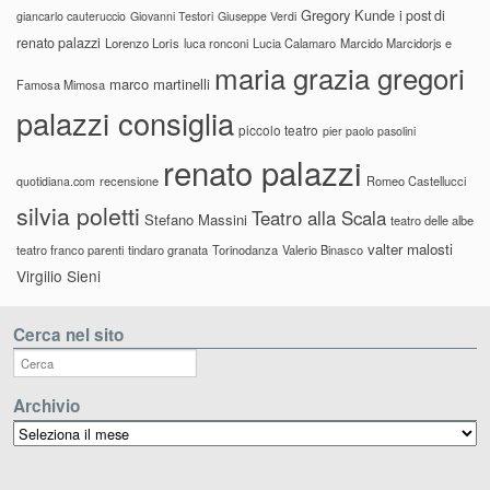
Gregory Kunde
i post di
giancarlo cauteruccio
Giovanni Testori
Giuseppe Verdi
renato palazzi
Lorenzo Loris
luca ronconi
Lucia Calamaro
Marcido Marcidorjs e
maria grazia gregori
marco martinelli
Famosa Mimosa
palazzi consiglia
piccolo teatro
pier paolo pasolini
renato palazzi
recensione
Romeo Castellucci
quotidiana.com
silvia poletti
Teatro alla Scala
Stefano Massini
teatro delle albe
valter malosti
teatro franco parenti
tindaro granata
Torinodanza
Valerio Binasco
Virgilio Sieni
Cerca nel sito
Archivio
Archivio