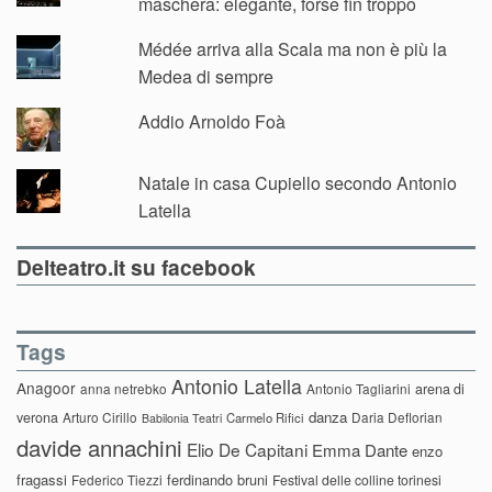
maschera: elegante, forse fin troppo
Médée arriva alla Scala ma non è più la
Medea di sempre
Addio Arnoldo Foà
Natale in casa Cupiello secondo Antonio
Latella
Delteatro.it su facebook
Tags
Antonio Latella
Anagoor
anna netrebko
Antonio Tagliarini
arena di
danza
verona
Arturo Cirillo
Daria Deflorian
Carmelo Rifici
Babilonia Teatri
davide annachini
Elio De Capitani
Emma Dante
enzo
fragassi
ferdinando bruni
Federico Tiezzi
Festival delle colline torinesi