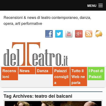
MENU
Home
Recensioni & news di teatro contemporaneo, danza,
opera, arti performative
Recensioni
Anticipazioni
News
Palazzi consiglia
Recens
News
Danza
Palazzi
Tutto il
I Post di
Video
ioni
consigli
Web ne
Palazzi
Chi siamo
a
parla
Contatti
Tag Archives:
teatro dei balcani
dT in English