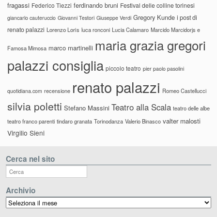
fragassi
ferdinando bruni
Federico Tiezzi
Festival delle colline torinesi
Gregory Kunde
i post di
giancarlo cauteruccio
Giovanni Testori
Giuseppe Verdi
renato palazzi
Lorenzo Loris
luca ronconi
Lucia Calamaro
Marcido Marcidorjs e
maria grazia gregori
marco martinelli
Famosa Mimosa
palazzi consiglia
piccolo teatro
pier paolo pasolini
renato palazzi
recensione
Romeo Castellucci
quotidiana.com
silvia poletti
Teatro alla Scala
Stefano Massini
teatro delle albe
valter malosti
teatro franco parenti
tindaro granata
Torinodanza
Valerio Binasco
Virgilio Sieni
Cerca nel sito
Archivio
Archivio