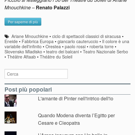
Mnouchkine
–
Renato Palazzi
Per saperne di più
Ariane Mnouchkine
•
ciclo di spettacoli classici di siracusa
•
Eneide
•
Fabbrica Europa
•
giancarlo cauteruccio
•
Il colore è una
variabile dell'infinito
•
Orestea
•
paolo rossi
•
roberta torre
•
Slovensko Mladisko
•
teatro dei balcani
•
Teatro Nazionale Serbo
•
Théâtre Aftaab
•
Théâtre du Soleil
Post più popolari
L'amante di Pinter nell'intrico dell'io
Quando Modena diventa l’Egitto per
Cesare e Cleopatra