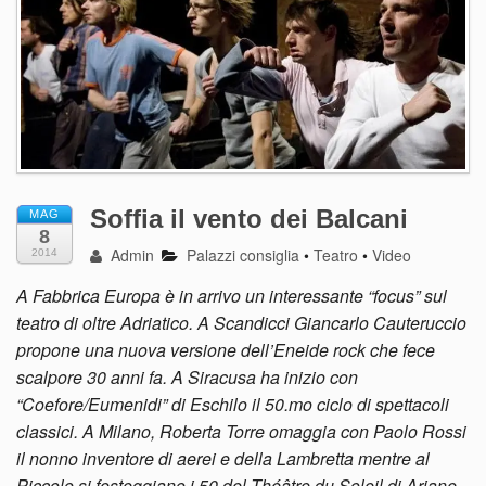
Soffia il vento dei Balcani
MAG
8
Admin
Palazzi consiglia
•
Teatro
•
Video
2014
A Fabbrica Europa è in arrivo un interessante “focus” sul
teatro di oltre Adriatico. A Scandicci Giancarlo Cauteruccio
propone una nuova versione dell’Eneide rock che fece
scalpore 30 anni fa. A Siracusa ha inizio con
“Coefore/Eumenidi” di Eschilo il 50.mo ciclo di spettacoli
classici. A Milano, Roberta Torre omaggia con Paolo Rossi
il nonno inventore di aerei e della Lambretta mentre al
Piccolo si festeggiano i 50 del Théâtre du Soleil di Ariane