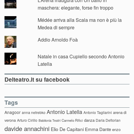
L’Arena inaugura con Un ballo in
maschera: elegante, forse fin troppo
Médée arriva alla Scala ma non è più la
Medea di sempre
Addio Arnoldo Foà
Natale in casa Cupiello secondo Antonio
Latella
Delteatro.it su facebook
Tags
Antonio Latella
Anagoor
anna netrebko
Antonio Tagliarini
arena di
danza
verona
Arturo Cirillo
Daria Deflorian
Carmelo Rifici
Babilonia Teatri
davide annachini
Elio De Capitani
Emma Dante
enzo