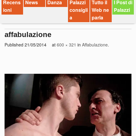
Recens
News
Danza
Palazzi
Tutto il
I Post di
ioni
consigli
Web ne
Palazzi
a
parla
affabulazione
Published
21/05/2014
at
600 × 321
in
Affabulazione
.