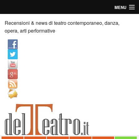
MENU
Home
Recensioni & news di teatro contemporaneo, danza,
opera, arti performative
Recensioni
Anticipazioni
News
Palazzi consiglia
Video
Chi siamo
Contatti
dT in English