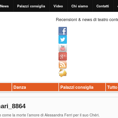
News
Palazzi consiglia
Video
Chi siamo
Contatti
Recensioni & news di teatro cont
Danza
Palazzi consiglia
Tutto
ari_8864
e come la morte l’amore di Alessandra Ferri per il suo Chéri
.