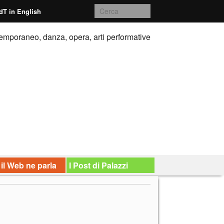
dT in English
emporaneo, danza, opera, arti performative
 il Web ne parla
I Post di Palazzi