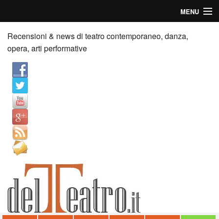
MENU
Home
Recensioni & news di teatro contemporaneo, danza,
opera, arti performative
Recensioni
Anticipazioni
News
Palazzi consiglia
Video
Chi siamo
Contatti
dT in English