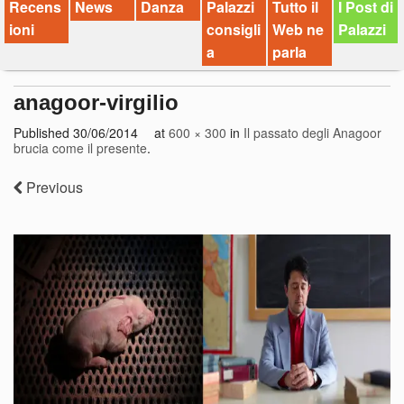
Recens
News
Danza
Palazzi
Tutto il
I Post di
ioni
consigli
Web ne
Palazzi
a
parla
anagoor-virgilio
Published
30/06/2014
at
600 × 300
in
Il passato degli Anagoor
brucia come il presente
.
Previous