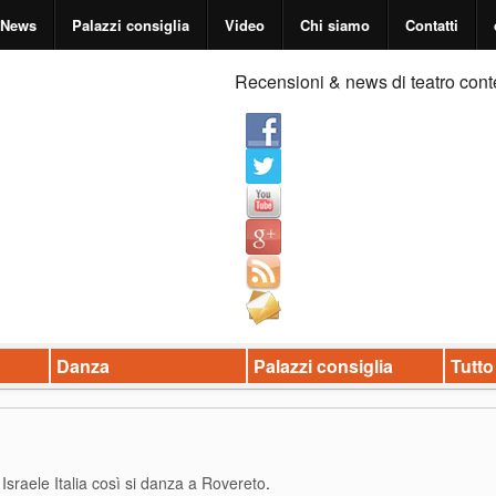
News
Palazzi consiglia
Video
Chi siamo
Contatti
Recensioni & news di teatro cont
Danza
Palazzi consiglia
Tutto
 Israele Italia così si danza a Rovereto
.