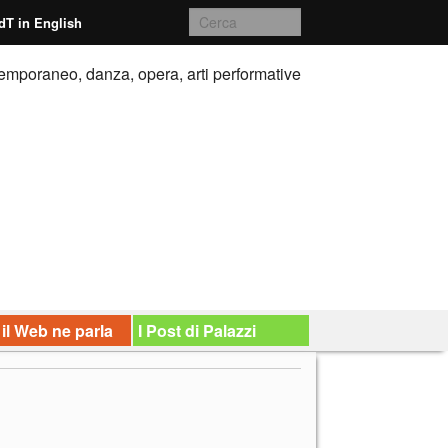
dT in English
emporaneo, danza, opera, arti performative
 il Web ne parla
I Post di Palazzi