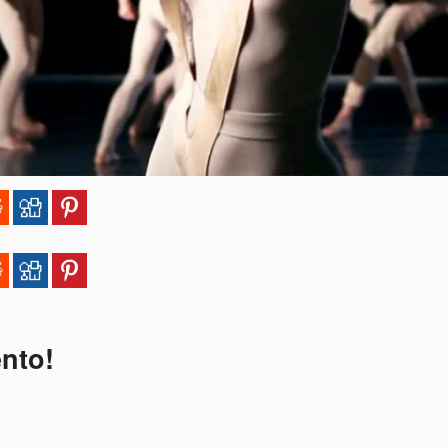
ento!