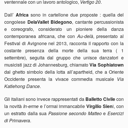
ventennale con un lavoro antologico,
Vertigo 20
.
Dall’
Africa
sono in cartellone due proposte : quella del
congolese
DelaVallet Bidegono
, cantante percussionista
e coreografo, considerato un pioniere della danza
contemporanea africana, che con
Au-delà
, presentato al
Festival di Avignone nel 2013, racconta il rapporto con la
costante presenza della morte della sua terra ( 1
settembre), seguita dal gruppo che unisce danzatori e
musicisti jazz di Johannesburg, chiamato
Via Sophiatown
dal ghetto simbolo della lotta all’apartheid, che a Oriente
Occidente presenta la vivace commedia musicale
Via
Katlehong Dance
.
Gli italiani sono invece rappresentati da
Balletto Civile
con
la novità
In-erme
e l’ormai immancabile
Virgilio Sien
i, con
un estratto dalla sua
Passione secondo Matteo
e
Esercizi
di Primavera
.