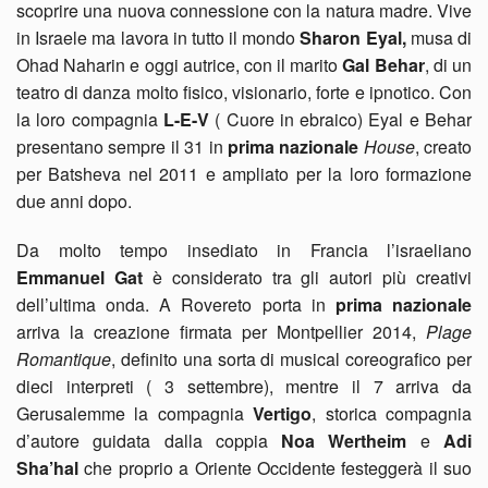
scoprire una nuova connessione con la natura madre. Vive
in Israele ma lavora in tutto il mondo
Sharon Eyal,
musa di
Ohad Naharin e oggi autrice, con il marito
Gal Behar
, di un
teatro di danza molto fisico, visionario, forte e ipnotico. Con
la loro compagnia
L-E-V
( Cuore in ebraico) Eyal e Behar
presentano sempre il 31 in
prima nazionale
House
, creato
per Batsheva nel 2011 e ampliato per la loro formazione
due anni dopo.
Da molto tempo insediato in Francia l’israeliano
Emmanuel Gat
è considerato tra gli autori più creativi
dell’ultima onda. A Rovereto porta in
prima nazionale
arriva la creazione firmata per Montpellier 2014,
Plage
Romantique
, definito una sorta di musical coreografico per
dieci interpreti ( 3 settembre), mentre il 7 arriva da
Gerusalemme la compagnia
Vertigo
, storica compagnia
d’autore guidata dalla coppia
Noa Wertheim
e
Adi
Sha’hal
che proprio a Oriente Occidente festeggerà il suo