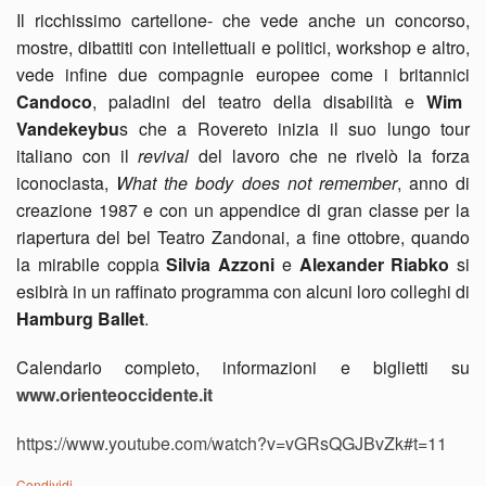
Il ricchissimo cartellone- che vede anche un concorso,
mostre, dibattiti con intellettuali e politici, workshop e altro,
vede infine due compagnie europee come i britannici
Candoco
, paladini del teatro della disabilità e
Wim
Vandekeybu
s che a Rovereto inizia il suo lungo tour
italiano con il
revival
del lavoro che ne rivelò la forza
iconoclasta,
What the body does not remember
, anno di
creazione 1987 e con un appendice di gran classe per la
riapertura del bel Teatro Zandonai, a fine ottobre, quando
la mirabile coppia
Silvia Azzoni
e
Alexander Riabko
si
esibirà in un raffinato programma con alcuni loro colleghi di
Hamburg Ballet
.
Calendario completo, informazioni e biglietti su
www.orienteoccidente.it
https://www.youtube.com/watch?v=vGRsQGJBvZk#t=11
Condividi