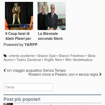
dell’Arte
danza Bolzano
la danza di
Goecke per il
mito Nijinski
Il Coup fatal di
La Biennale
Alain Platel per
secondo Sieni:
l’Africa sonora
una paideia in
Powered by
YARPP
.
danza
oriente occidente
•
Sharon Eyal
•
Sharon Friedman
•
Silvia
Azzoni
•
Teatro Zandonai
•
Virgilio Sieni
•
Wim Vandekeybus
Un viaggio acquatico Senza Tempo
Rossini vince a Pesaro, con o senza regia
Post più popolari