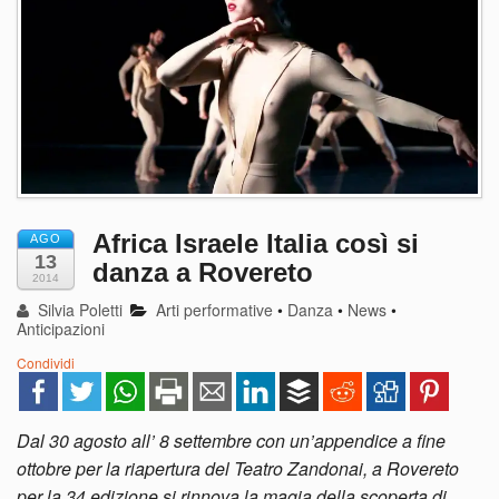
Africa Israele Italia così si
AGO
13
danza a Rovereto
2014
Silvia Poletti
Arti performative
•
Danza
•
News
•
Anticipazioni
Condividi
Dal 30 agosto all’ 8 settembre con un’appendice a fine
ottobre per la riapertura del Teatro Zandonai, a Rovereto
per la 34 edizione si rinnova la magia della scoperta di