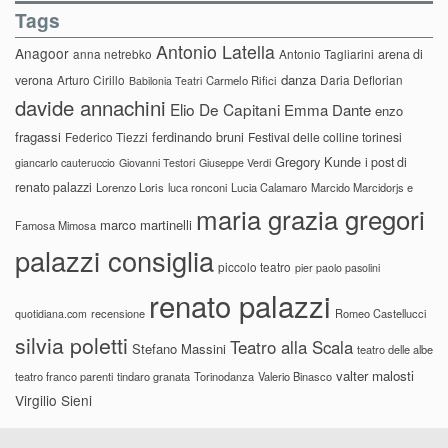
Tags
Antonio Latella
Anagoor
anna netrebko
Antonio Tagliarini
arena di
danza
verona
Arturo Cirillo
Daria Deflorian
Carmelo Rifici
Babilonia Teatri
davide annachini
Elio De Capitani
Emma Dante
enzo
fragassi
ferdinando bruni
Federico Tiezzi
Festival delle colline torinesi
Gregory Kunde
i post di
giancarlo cauteruccio
Giovanni Testori
Giuseppe Verdi
renato palazzi
Lorenzo Loris
luca ronconi
Lucia Calamaro
Marcido Marcidorjs e
maria grazia gregori
marco martinelli
Famosa Mimosa
palazzi consiglia
piccolo teatro
pier paolo pasolini
renato palazzi
recensione
Romeo Castellucci
quotidiana.com
silvia poletti
Teatro alla Scala
Stefano Massini
teatro delle albe
valter malosti
teatro franco parenti
tindaro granata
Torinodanza
Valerio Binasco
Virgilio Sieni