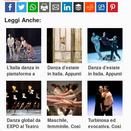
Leggi Anche:
L’Italia danza in
Danza d’estate
Danza d’estate
piattaforma a
in Italia. Appunti
in Italia. Appunti
Brescia
di viaggio
( sparsi) di
viaggio
Danza global da
Maschile,
Turbinosa ed
EXPO al Teatro
femminile. Così
evocativa. Così