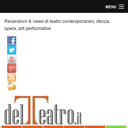
MENU
Home
Recensioni & news di teatro contemporaneo, danza,
opera, arti performative
Recensioni
Anticipazioni
News
Palazzi consiglia
Video
Chi siamo
Contatti
dT in English