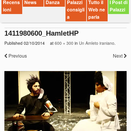
Recens
News
Danza
Palazzi
Tutto il
I Post di
ioni
consigli
Web ne
Palazzi
a
parla
1411980600_HamletHP
Published
02/10/2014
at
600 × 300
in
Un Amleto iraniano
.
Previous
Next