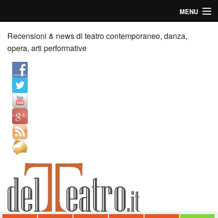
MENU
Home
Recensioni & news di teatro contemporaneo, danza,
opera, arti performative
Recensioni
Anticipazioni
News
Palazzi consiglia
Video
Chi siamo
Contatti
dT in English