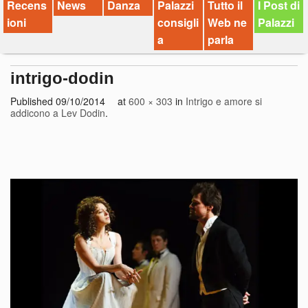
Recens
News
Danza
Palazzi
Tutto il
I Post di
ioni
consigli
Web ne
Palazzi
a
parla
intrigo-dodin
Published
09/10/2014
at
600 × 303
in
Intrigo e amore si
addicono a Lev Dodin
.