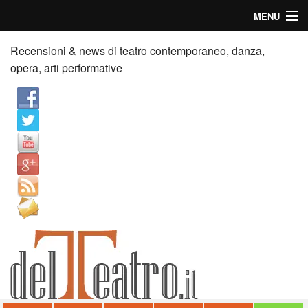
MENU
Home
Recensioni & news di teatro contemporaneo, danza,
opera, arti performative
Recensioni
Anticipazioni
News
Palazzi consiglia
Video
Chi siamo
Contatti
dT in English