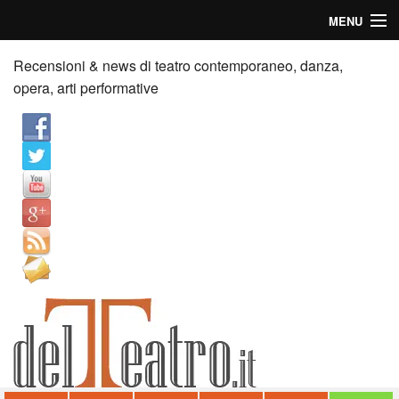
MENU
Home
Recensioni & news di teatro contemporaneo, danza,
opera, arti performative
Recensioni
Anticipazioni
News
Palazzi consiglia
Video
Chi siamo
Contatti
dT in English