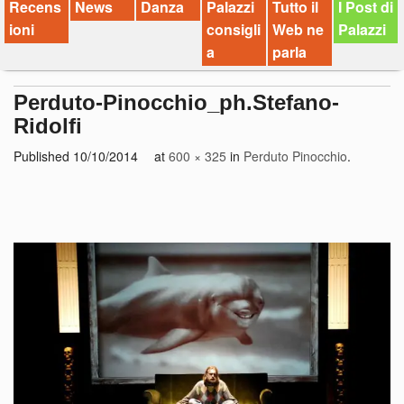
Recens
News
Danza
Palazzi
Tutto il
I Post di
ioni
consigli
Web ne
Palazzi
a
parla
Perduto-Pinocchio_ph.Stefano-
Ridolfi
Published
10/10/2014
at
600 × 325
in
Perduto Pinocchio
.