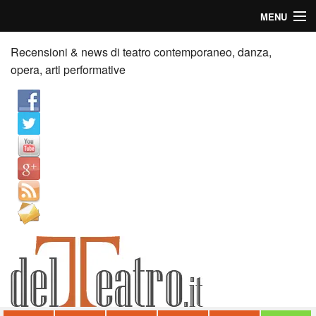
MENU
Home
Recensioni & news di teatro contemporaneo, danza,
opera, arti performative
Recensioni
Anticipazioni
News
Palazzi consiglia
Video
Chi siamo
Contatti
dT in English