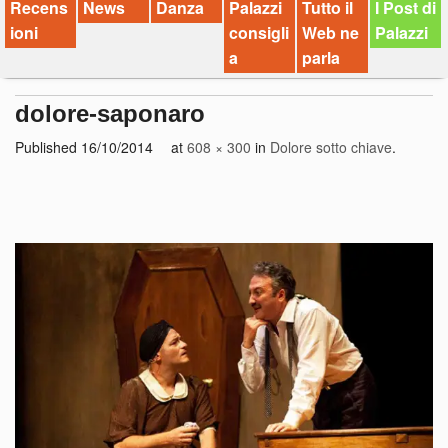
Recens
News
Danza
Palazzi
Tutto il
I Post di
ioni
consigli
Web ne
Palazzi
a
parla
dolore-saponaro
Published
16/10/2014
at
608 × 300
in
Dolore sotto chiave
.