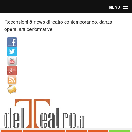
MENU
Home
Recensioni & news di teatro contemporaneo, danza,
opera, arti performative
Recensioni
Anticipazioni
News
Palazzi consiglia
Video
Chi siamo
Contatti
dT in English