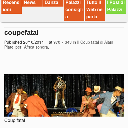
Recens
News
Danza
Palazzi
Tutto il
I Post di
ioni
consigli
Web ne
Palazzi
a
parla
coupefatal
Published
26/10/2014
at
970 × 343
in
Il Coup fatal di Alain
Platel per l’Africa sonora
.
Coup fatal