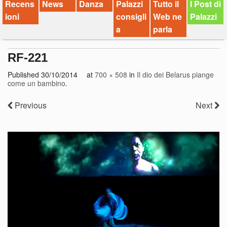
Recens
News
Danza
Palazzi
Tutto il
I Post di
ioni
consigli
Web ne
Palazzi
a
parla
RF-221
Published
30/10/2014
at
700 × 508
in
Il dio dei Belarus piange
come un bambino
.
Previous
Next