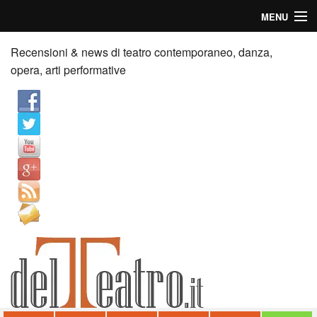
MENU
Home
Recensioni & news di teatro contemporaneo, danza,
opera, arti performative
Recensioni
Anticipazioni
News
Palazzi consiglia
Video
Chi siamo
Contatti
dT in English