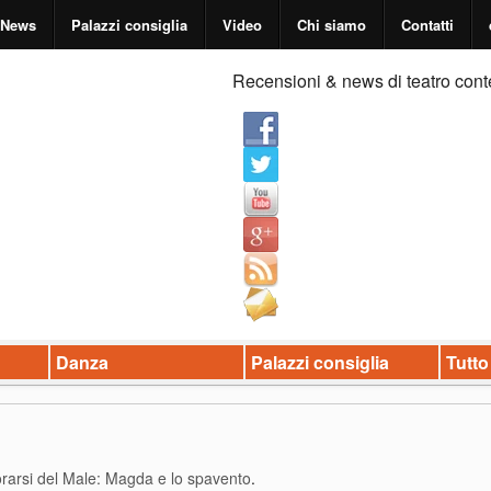
News
Palazzi consiglia
Video
Chi siamo
Contatti
Recensioni & news di teatro cont
Danza
Palazzi consiglia
Tutto
rarsi del Male: Magda e lo spavento
.