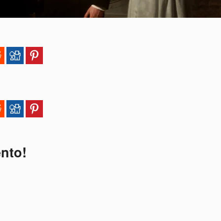
ento!