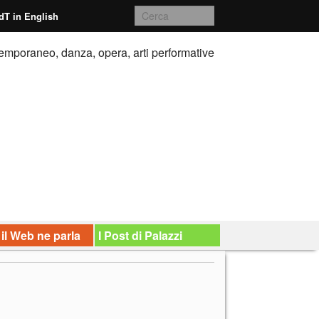
dT in English
emporaneo, danza, opera, arti performative
 il Web ne parla
I Post di Palazzi