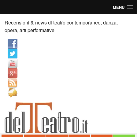
MENU
Home
Recensioni & news di teatro contemporaneo, danza,
opera, arti performative
Recensioni
Anticipazioni
News
Palazzi consiglia
Video
Chi siamo
Contatti
dT in English