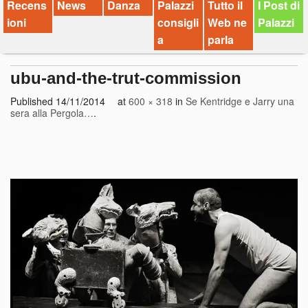
Recens
News
Danza
Palazzi
Tutto il
I Post di
ioni
consigli
Web ne
Palazzi
a
parla
ubu-and-the-trut-commission
Published
14/11/2014
at
600 × 318
in
Se Kentridge e Jarry una
sera alla Pergola…
.