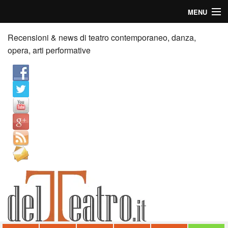
MENU
Home
Recensioni & news di teatro contemporaneo, danza,
opera, arti performative
Recensioni
Anticipazioni
News
Palazzi consiglia
Video
Chi siamo
Contatti
dT in English