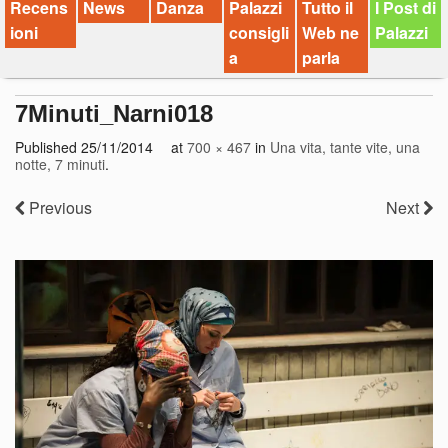
Recens
News
Danza
Palazzi
Tutto il
I Post di
ioni
consigli
Web ne
Palazzi
a
parla
7Minuti_Narni018
Published
25/11/2014
at
700 × 467
in
Una vita, tante vite, una
notte, 7 minuti
.
Previous
Next