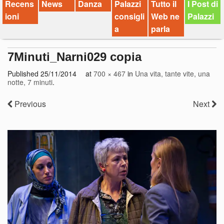
Recens
News
Danza
Palazzi
Tutto il
I Post di
ioni
consigli
Web ne
Palazzi
a
parla
7Minuti_Narni029 copia
Published
25/11/2014
at
700 × 467
in
Una vita, tante vite, una
notte, 7 minuti
.
Previous
Next