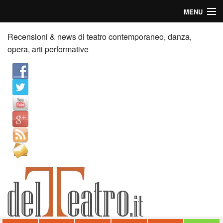
MENU
Home
Recensioni & news di teatro contemporaneo, danza,
opera, arti performative
Recensioni
Anticipazioni
News
Palazzi consiglia
Video
Chi siamo
Contatti
dT in English