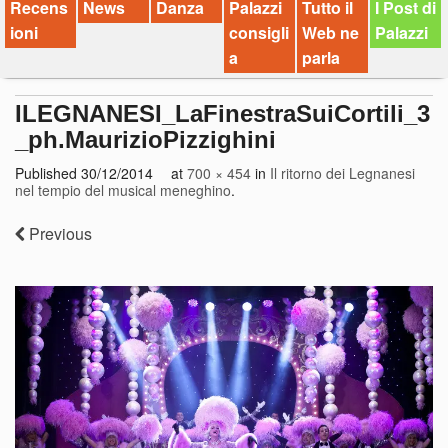
Recens
News
Danza
Palazzi
Tutto il
I Post di
ioni
consigli
Web ne
Palazzi
a
parla
ILEGNANESI_LaFinestraSuiCortili_3
_ph.MaurizioPizzighini
Published
30/12/2014
at
700 × 454
in
Il ritorno dei Legnanesi
nel tempio del musical meneghino
.
Previous