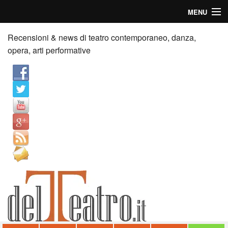
MENU
Home
Recensioni & news di teatro contemporaneo, danza,
opera, arti performative
Recensioni
Anticipazioni
News
Palazzi consiglia
Video
Chi siamo
Contatti
dT in English