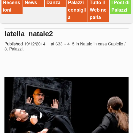
Recens
News
Danza
Palazzi
Tutto il
I Post di
ioni
consigli
Web ne
Palazzi
a
parla
latella_natale2
Published
19/12/2014
at
633 × 415
in
Natale in casa Cupiello /
3. Palazzi
.