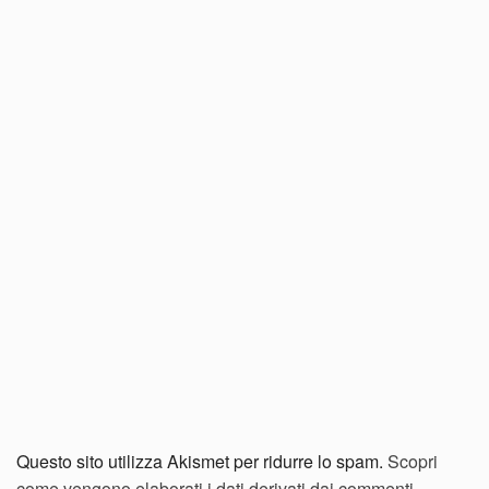
Questo sito utilizza Akismet per ridurre lo spam.
Scopri
come vengono elaborati i dati derivati dai commenti
.