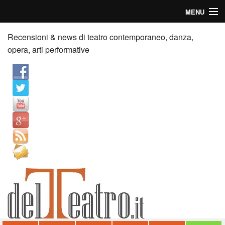
MENU
Home
Recensioni & news di teatro contemporaneo, danza,
opera, arti performative
Recensioni
Anticipazioni
News
Palazzi consiglia
Video
Chi siamo
Contatti
dT in English