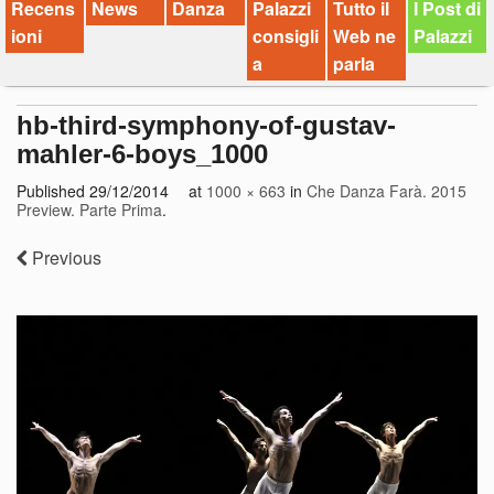
Recens
News
Danza
Palazzi
Tutto il
I Post di
ioni
consigli
Web ne
Palazzi
a
parla
hb-third-symphony-of-gustav-
mahler-6-boys_1000
Published
29/12/2014
at
1000 × 663
in
Che Danza Farà. 2015
Preview. Parte Prima
.
Previous