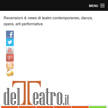
MENU
Home
Recensioni & news di teatro contemporaneo, danza,
opera, arti performative
Recensioni
Anticipazioni
News
Palazzi consiglia
Video
Chi siamo
Contatti
dT in English