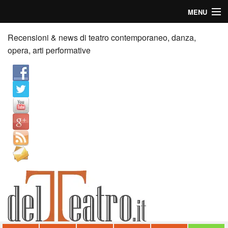
MENU
Home
Recensioni & news di teatro contemporaneo, danza,
opera, arti performative
Recensioni
Anticipazioni
News
Palazzi consiglia
Video
Chi siamo
Contatti
dT in English