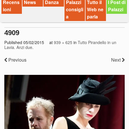
Recens
News
Danza
Palazzi
Tutto il
I Post di
ioni
consigli
Web ne
Palazzi
a
parla
4909
Published
05/02/2015
at
939 × 625
in
Tutto Pirandello in un
Lavia. Anzi due
.
Previous
Next