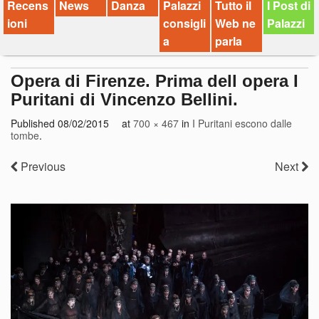
Recens
News
Danza
Palazzi
Tutto il
I Post di
ioni
consigli
Web ne
Palazzi
a
parla
Opera di Firenze. Prima dell opera I
Puritani di Vincenzo Bellini.
Published
08/02/2015
at
700 × 467
in
I Puritani escono dalle
tombe
.
Previous
Next