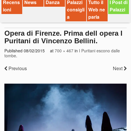
Recens
News
Danza
Palazzi
Tutto il
I Post di
ioni
consigli
Web ne
Palazzi
a
parla
Opera di Firenze. Prima dell opera I
Puritani di Vincenzo Bellini.
Published
08/02/2015
at
700 × 467
in
I Puritani escono dalle
tombe
.
Previous
Next