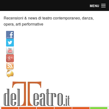
MENU
Home
Recensioni & news di teatro contemporaneo, danza,
opera, arti performative
Recensioni
Anticipazioni
News
Palazzi consiglia
Video
Chi siamo
Contatti
dT in English