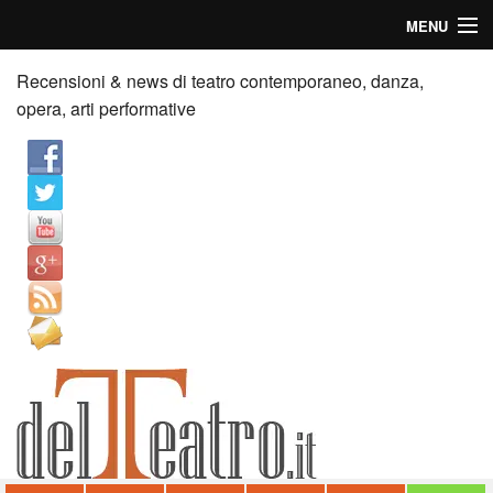
MENU
Home
Recensioni & news di teatro contemporaneo, danza,
opera, arti performative
Recensioni
Anticipazioni
News
Palazzi consiglia
Video
Chi siamo
Contatti
dT in English