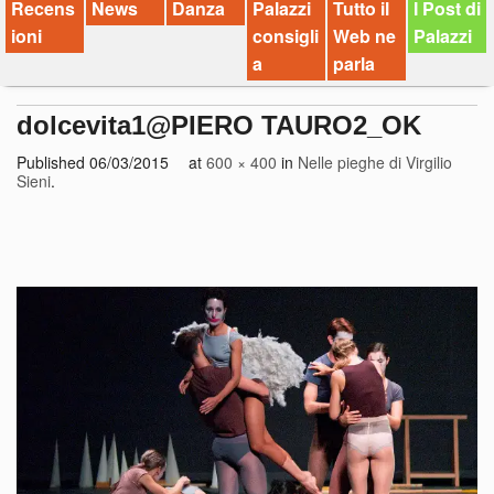
Recens
News
Danza
Palazzi
Tutto il
I Post di
ioni
consigli
Web ne
Palazzi
a
parla
dolcevita1@PIERO TAURO2_OK
Published
06/03/2015
at
600 × 400
in
Nelle pieghe di Virgilio
Sieni
.