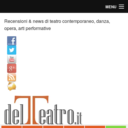
MENU
Home
Recensioni & news di teatro contemporaneo, danza,
opera, arti performative
Recensioni
Anticipazioni
News
Palazzi consiglia
Video
Chi siamo
Contatti
dT in English