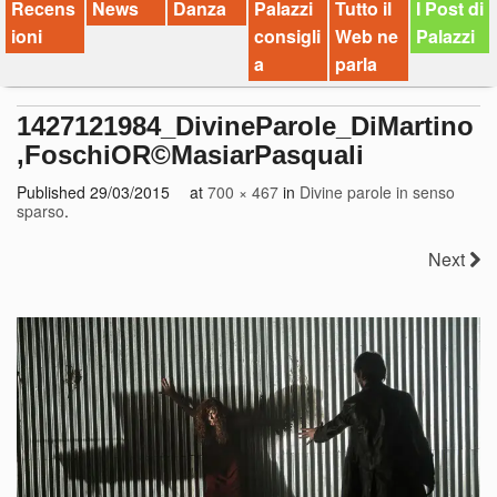
Recens
News
Danza
Palazzi
Tutto il
I Post di
ioni
consigli
Web ne
Palazzi
a
parla
1427121984_DivineParole_DiMartino
,FoschiOR©MasiarPasquali
Published
29/03/2015
at
700 × 467
in
Divine parole in senso
sparso
.
Next