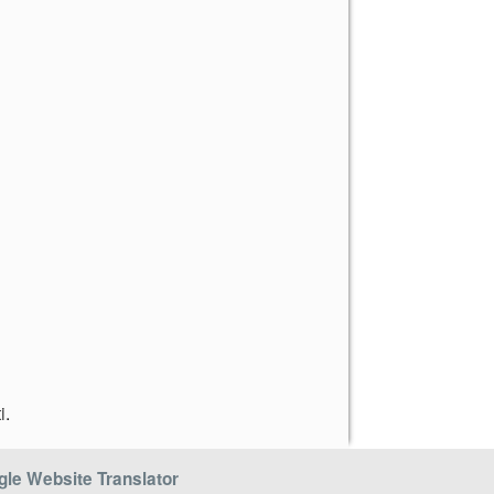
i
.
le Website Translator