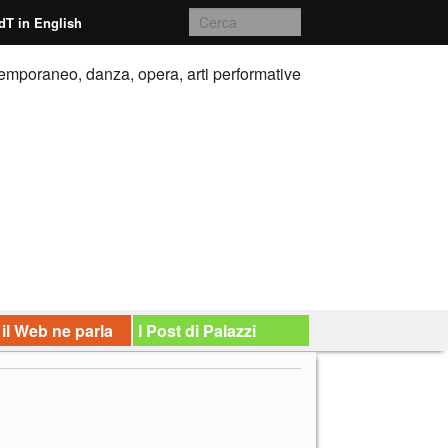
dT in English
emporaneo, danza, opera, arti performative
 il Web ne parla
I Post di Palazzi