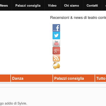
News
Palazzi consiglia
Video
Chi siamo
Contatti
Recensioni & news di teatro cont
Danza
Palazzi consiglia
Tutto
ngo addio di Sylvie
.