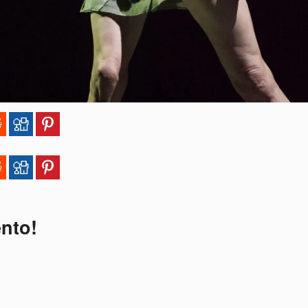
ento!