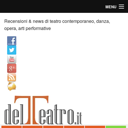
MENU
Home
Recensioni & news di teatro contemporaneo, danza,
opera, arti performative
Recensioni
Anticipazioni
News
Palazzi consiglia
Video
Chi siamo
Contatti
dT in English