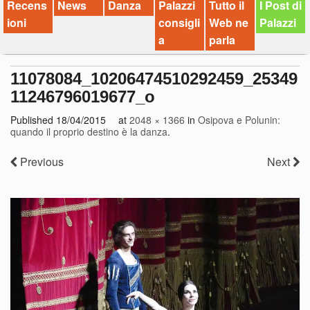
Recens
News
Danza
Palazzi
Tutto il
I Post di
ioni
consigli
Web ne
Palazzi
a
parla
11078084_10206474510292459_25349
11246796019677_o
Published
18/04/2015
at
2048 × 1366
in
Osipova e Polunin:
quando il proprio destino è la danza
.
Previous
Next