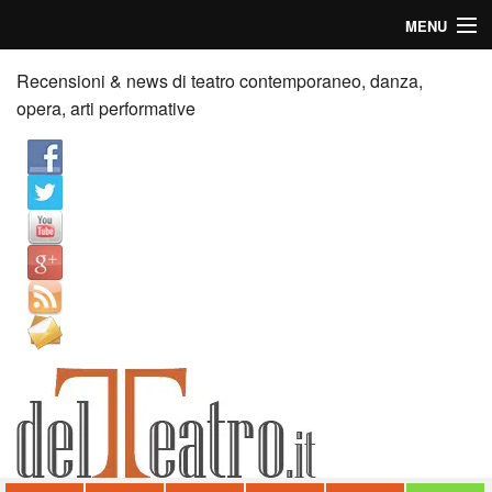
MENU
Home
Recensioni & news di teatro contemporaneo, danza,
opera, arti performative
Recensioni
Anticipazioni
News
Palazzi consiglia
Video
Chi siamo
Contatti
dT in English