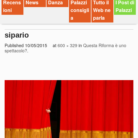
Recens
News
Danza
Palazzi
Tutto il
I Post di
ioni
consigli
Web ne
Palazzi
a
parla
sipario
Published
10/05/2015
at
600 × 329
in
Questa Riforma è uno
spettacolo?
.