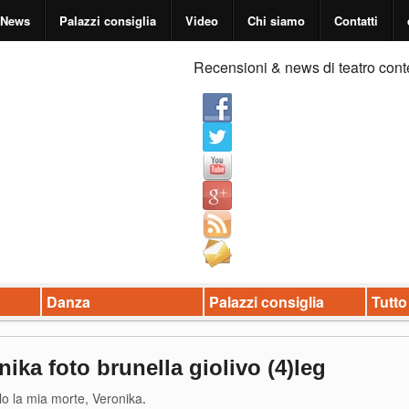
News
Palazzi consiglia
Video
Chi siamo
Contatti
Recensioni & news di teatro cont
Danza
Palazzi consiglia
Tutto
nika foto brunella giolivo (4)leg
lo la mia morte, Veronika
.