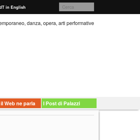
dT in English
emporaneo, danza, opera, arti performative
 il Web ne parla
I Post di Palazzi