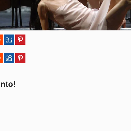
ento!