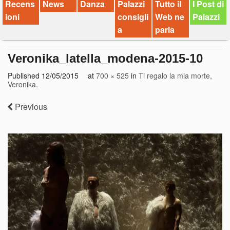
Recens
News
Danza
Palazzi
Tutto il
I Post di
ioni
consigli
Web ne
Palazzi
a
parla
Veronika_latella_modena-2015-10
Published
12/05/2015
at
700 × 525
in
Ti regalo la mia morte,
Veronika
.
Previous