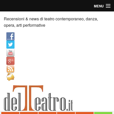
MENU
Home
Recensioni & news di teatro contemporaneo, danza,
opera, arti performative
Recensioni
Anticipazioni
News
Palazzi consiglia
Video
Chi siamo
Contatti
dT in English