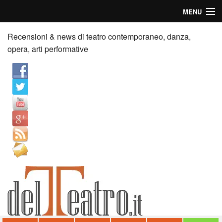
MENU
Home
Recensioni & news di teatro contemporaneo, danza,
opera, arti performative
Recensioni
Anticipazioni
News
Palazzi consiglia
Video
Chi siamo
Contatti
dT in English