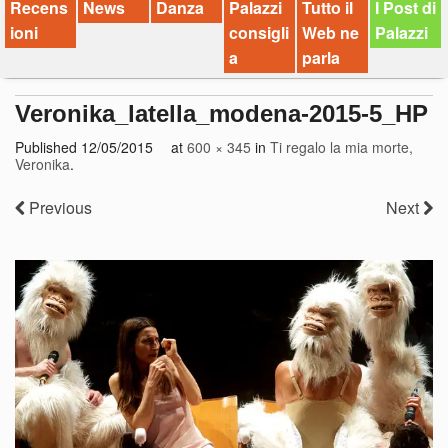
Recens
News
Danza
Palazzi
Tutto il
I Post di
ioni
consigli
Web ne
Palazzi
a
parla
Veronika_latella_modena-2015-5_HP
Published
12/05/2015
at
600 × 345
in
Ti regalo la mia morte,
Veronika
.
Previous
Next