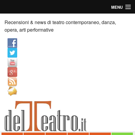
MENU
Home
Recensioni & news di teatro contemporaneo, danza,
opera, arti performative
Recensioni
Anticipazioni
News
Palazzi consiglia
Video
Chi siamo
Contatti
dT in English