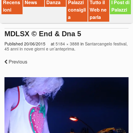
Recens
News
Danza
Palazzi
Tutto il
I Post di
ioni
consigli
Web ne
Palazzi
a
parla
MDLSX © End & Dna 5
Published
20/06/2015
at
5184 × 3888
in
Santarcangelo festival,
45 anni in nove giorni e un’anteprima
.
Previous