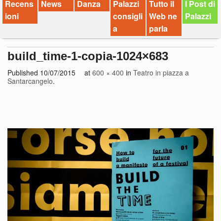
Recens
News
Danza
Palazzi
Tutto il
I Post di
ioni
consigli
Web ne
Palazzi
a
parla
build_time-1-copia-1024×683
Published
10/07/2015
at
600 × 400
in
Teatro in piazza a
Santarcangelo
.