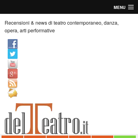
MENU
Home
Recensioni & news di teatro contemporaneo, danza,
opera, arti performative
Recensioni
Anticipazioni
News
Palazzi consiglia
Video
Chi siamo
Contatti
dT in English