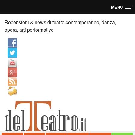
MENU
Home
Recensioni & news di teatro contemporaneo, danza,
opera, arti performative
Recensioni
Anticipazioni
News
Palazzi consiglia
Video
Chi siamo
Contatti
dT in English