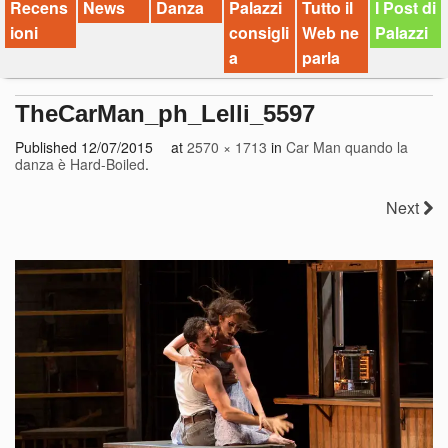
Recens
News
Danza
Palazzi
Tutto il
I Post di
ioni
consigli
Web ne
Palazzi
a
parla
TheCarMan_ph_Lelli_5597
Published
12/07/2015
at
2570 × 1713
in
Car Man quando la
danza è Hard-Boiled
.
Next