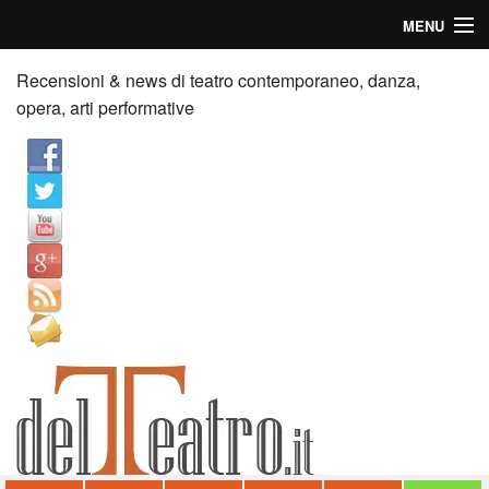
MENU
Home
Recensioni & news di teatro contemporaneo, danza,
opera, arti performative
Recensioni
Anticipazioni
News
Palazzi consiglia
Video
Chi siamo
Contatti
dT in English