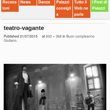
Recens
News
Danza
Palazzi
Tutto il
I Post di
ioni
consigli
Web ne
Palazzi
a
parla
teatro-vagante
Published
21/07/2015
at
600 × 368
in
Buon compleanno
Giuliano
.