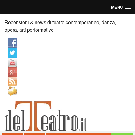
MENU
Home
Recensioni & news di teatro contemporaneo, danza,
opera, arti performative
Recensioni
Anticipazioni
News
Palazzi consiglia
Video
Chi siamo
Contatti
dT in English