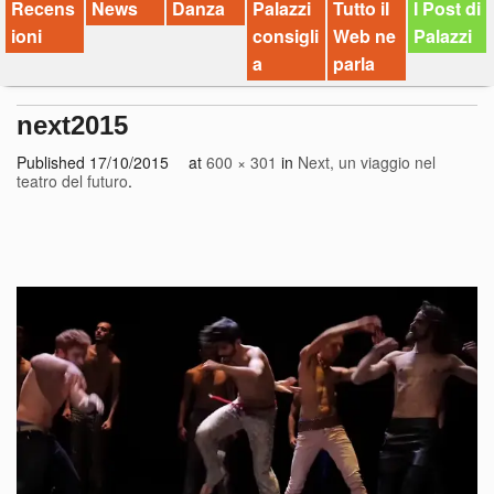
Recens
News
Danza
Palazzi
Tutto il
I Post di
ioni
consigli
Web ne
Palazzi
a
parla
next2015
Published
17/10/2015
at
600 × 301
in
Next, un viaggio nel
teatro del futuro
.