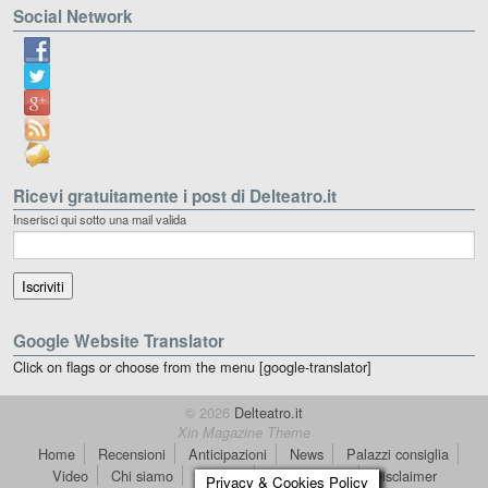
Social Network
Ricevi gratuitamente i post di Delteatro.it
Inserisci qui sotto una mail valida
Google Website Translator
Click on flags or choose from the menu [google-translator]
© 2026
Delteatro.it
Xin Magazine Theme
Home
Recensioni
Anticipazioni
News
Palazzi consiglia
Video
Chi siamo
Contatti
dT in English
Disclaimer
Privacy & Cookies Policy