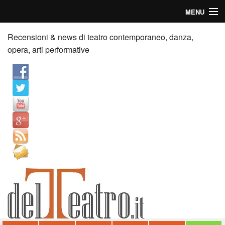
MENU
Home
Recensioni & news di teatro contemporaneo, danza,
opera, arti performative
Recensioni
Anticipazioni
News
Palazzi consiglia
Video
Chi siamo
Contatti
dT in English