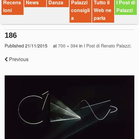
Recens
News
Danza
Palazzi
Tutto il
I Post di
ioni
consigli
Web ne
Palazzi
a
parla
186
Published
21/11/2015
at
700 × 394
in
I Post di Renato Palazzi
.
Previous