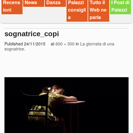
Recens
News
Danza
Palazzi
Tutto il
I Post di
ioni
consigli
Web ne
Palazzi
a
parla
sognatrice_copi
Published
24/11/2015
at
600 × 300
in
La giornata di una
sognatrice
.