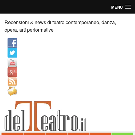
MENU
Home
Recensioni & news di teatro contemporaneo, danza,
opera, arti performative
Recensioni
Anticipazioni
News
Palazzi consiglia
Video
Chi siamo
Contatti
dT in English