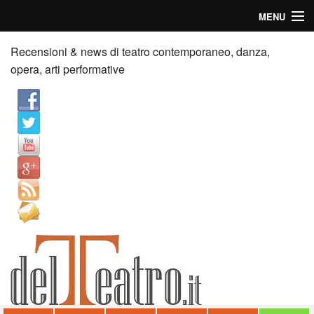
MENU
Home
Recensioni & news di teatro contemporaneo, danza,
opera, arti performative
Recensioni
Anticipazioni
News
Palazzi consiglia
Video
Chi siamo
Contatti
dT in English