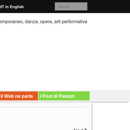
dT in English
emporaneo, danza, opera, arti performative
 il Web ne parla
I Post di Palazzi