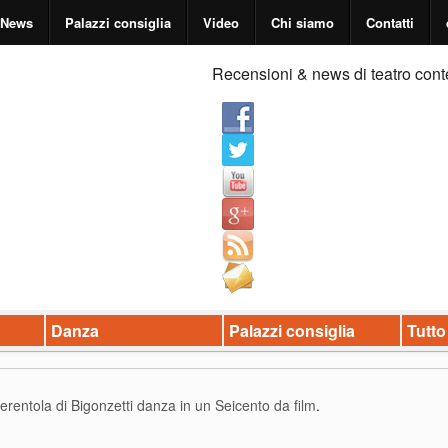
News
Palazzi consiglia
Video
Chi siamo
Contatti
Recensioni & news di teatro cont
Danza
Palazzi consiglia
Tutto
rentola di Bigonzetti danza in un Seicento da film
.