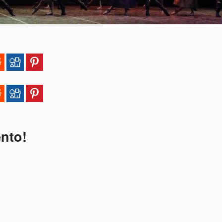
ento!