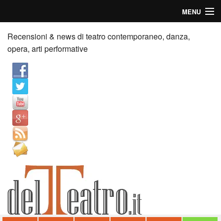
MENU
Home
Recensioni & news di teatro contemporaneo, danza,
opera, arti performative
Recensioni
Anticipazioni
News
Palazzi consiglia
Video
Chi siamo
Contatti
dT in English