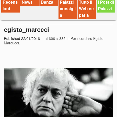
Recens
News
Danza
Palazzi
Tutto il
I Post di
ioni
consigli
Web ne
Palazzi
a
parla
egisto_marccci
Published
22/01/2016
at
600 × 335
in
Per ricordare Egisto
Marcucci
.