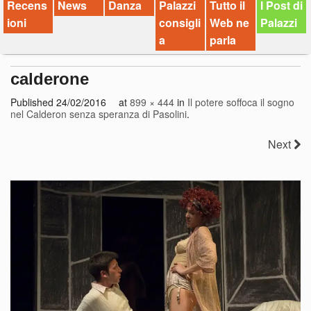
Recens
News
Danza
Palazzi
Tutto il
I Post di
ioni
consigli
Web ne
Palazzi
a
parla
calderone
Published
24/02/2016
at
899 × 444
in
Il potere soffoca il sogno
nel Calderon senza speranza di Pasolini
.
Next