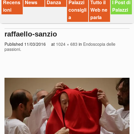
Recens
News
Danza
Palazzi
Tutto il
I Post di
ioni
consigli
Web ne
Palazzi
a
parla
raffaello-sanzio
Published
11/03/2016
at
1024 × 683
in
Endoscopia delle
passioni
.