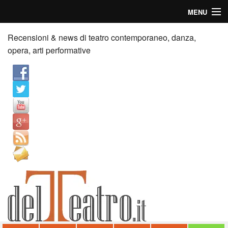
MENU
Home
Recensioni & news di teatro contemporaneo, danza,
opera, arti performative
Recensioni
Anticipazioni
News
Palazzi consiglia
Video
Chi siamo
Contatti
dT in English