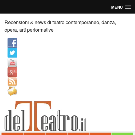
MENU
Home
Recensioni & news di teatro contemporaneo, danza,
opera, arti performative
Recensioni
Anticipazioni
News
Palazzi consiglia
Video
Chi siamo
Contatti
dT in English