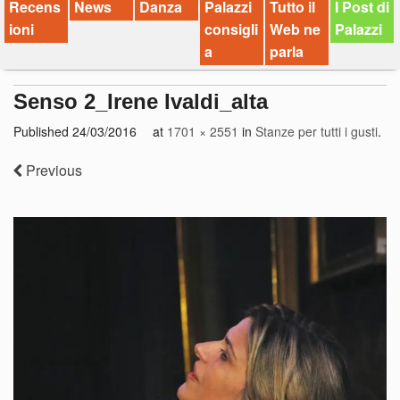
Recens
News
Danza
Palazzi
Tutto il
I Post di
ioni
consigli
Web ne
Palazzi
a
parla
Senso 2_Irene Ivaldi_alta
Published
24/03/2016
at
1701 × 2551
in
Stanze per tutti i gusti
.
Previous