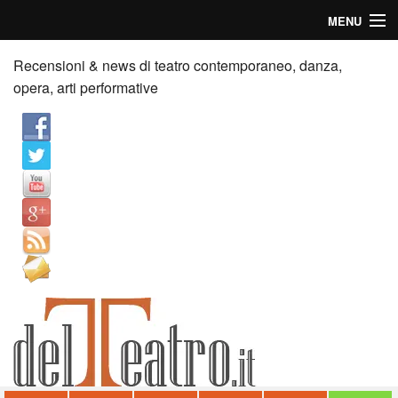
MENU
Home
Recensioni & news di teatro contemporaneo, danza,
opera, arti performative
Recensioni
Anticipazioni
News
Palazzi consiglia
Video
Chi siamo
Contatti
dT in English