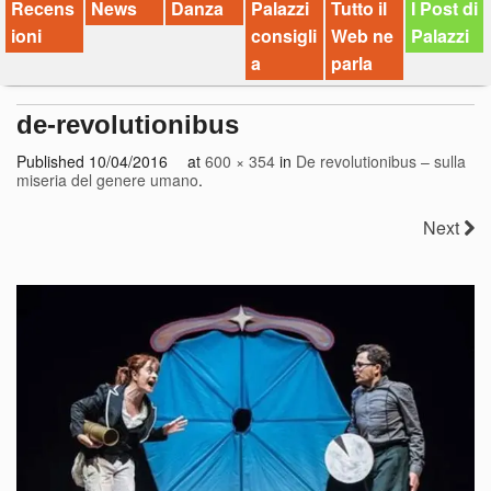
Recens
News
Danza
Palazzi
Tutto il
I Post di
ioni
consigli
Web ne
Palazzi
a
parla
de-revolutionibus
Published
10/04/2016
at
600 × 354
in
De revolutionibus – sulla
miseria del genere umano
.
Next