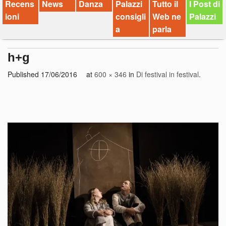
Recens
News
Danza
Palazzi
Tutto il
I Post di
ioni
consigli
Web ne
Palazzi
a
parla
h+g
Published
17/06/2016
at
600 × 346
in
Di festival in festival
.