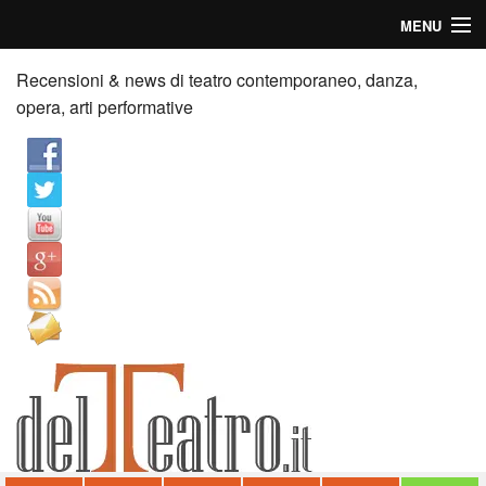
MENU
Home
Recensioni & news di teatro contemporaneo, danza,
opera, arti performative
Recensioni
Anticipazioni
News
Palazzi consiglia
Video
Chi siamo
Contatti
dT in English