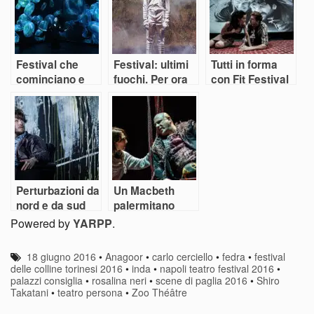
Festival che
Festival: ultimi
Tutti in forma
cominciano e
fuochi. Per ora
con Fit Festival
che finiscono
Perturbazioni da
Un Macbeth
nord e da sud
palermitano
nell’estate dei
Powered by
YARPP
.
festival
18 giugno 2016
•
Anagoor
•
carlo cerciello
•
fedra
•
festival
delle colline torinesi 2016
•
inda
•
napoli teatro festival 2016
•
palazzi consiglia
•
rosalina neri
•
scene di paglia 2016
•
Shiro
Takatani
•
teatro persona
•
Zoo Théâtre