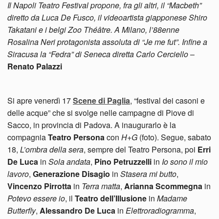
Il Napoli Teatro Festival propone, fra gli altri, il “Macbeth”
diretto da Luca De Fusco, il videoartista giapponese Shiro
Takatani e i belgi Zoo Théâtre. A Milano, l’88enne
Rosalina Neri protagonista assoluta di “Je me fut”. Infine a
Siracusa la “Fedra” di Seneca diretta Carlo Cerciello
–
Renato Palazzi
Si apre venerdì 17
Scene di Paglia
, “festival dei casoni e
delle acque” che si svolge nelle campagne di Piove di
Sacco, in provincia di Padova. A inaugurarlo è la
compagnia
Teatro Persona
con
H+G
(foto). Segue, sabato
18,
L’ombra della sera
, sempre del Teatro Persona, poi
Erri
De Luca
in
Sola andata
,
Pino Petruzzelli
in
Io sono il mio
lavoro
,
Generazione Disagio
in
Stasera mi butto
,
Vincenzo Pirrotta
in
Terra matta
,
Arianna Scommegna
in
Potevo essere io
, il
Teatro dell’Illusione
in
Madame
Butterfly
,
Alessandro De Luca
in
Elettroradiogramma
,