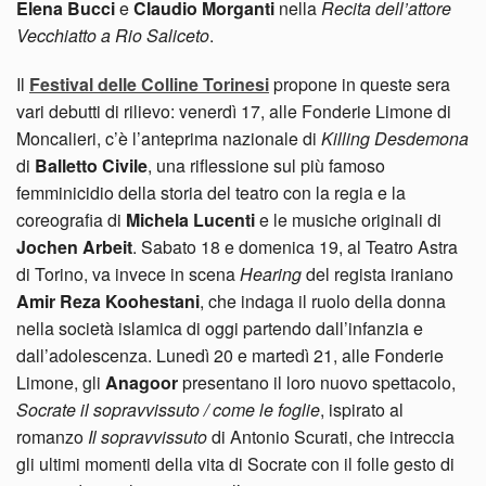
Elena Bucci
e
Claudio Morganti
nella
Recita dell’attore
Vecchiatto a Rio Saliceto
.
Il
Festival delle Colline Torinesi
propone in queste sera
vari debutti di rilievo: venerdì 17, alle Fonderie Limone di
Moncalieri, c’è l’anteprima nazionale di
Killing Desdemona
di
Balletto Civile
, una riflessione sul più famoso
femminicidio della storia del teatro con la regia e la
coreografia di
Michela Lucenti
e le musiche originali di
Jochen Arbeit
. Sabato 18 e domenica 19, al Teatro Astra
di Torino, va invece in scena
Hearing
del regista iraniano
Amir Reza Koohestani
, che indaga il ruolo della donna
nella società islamica di oggi partendo dall’infanzia e
dall’adolescenza. Lunedì 20 e martedì 21, alle Fonderie
Limone, gli
Anagoor
presentano il loro nuovo spettacolo,
Socrate il sopravvissuto / come le foglie
, ispirato al
romanzo
Il sopravvissuto
di Antonio Scurati, che intreccia
gli ultimi momenti della vita di Socrate con il folle gesto di