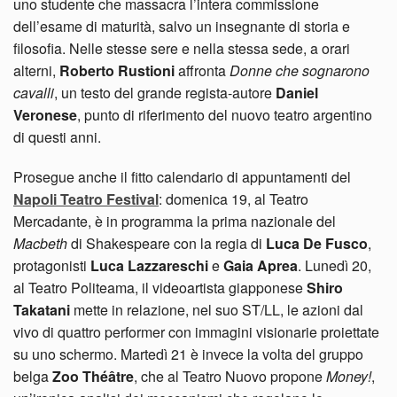
uno studente che massacra l’intera commissione
dell’esame di maturità, salvo un insegnante di storia e
filosofia. Nelle stesse sere e nella stessa sede, a orari
alterni,
Roberto Rustioni
affronta
Donne che sognarono
cavalli
, un testo del grande regista-autore
Daniel
Veronese
, punto di riferimento del nuovo teatro argentino
di questi anni.
Prosegue anche il fitto calendario di appuntamenti del
Napoli Teatro Festival
: domenica 19, al Teatro
Mercadante, è in programma la prima nazionale del
Macbeth
di Shakespeare con la regia di
Luca De Fusco
,
protagonisti
Luca Lazzareschi
e
Gaia Aprea
. Lunedì 20,
al Teatro Politeama, il videoartista giapponese
Shiro
Takatani
mette in relazione, nel suo ST/LL, le azioni dal
vivo di quattro performer con immagini visionarie proiettate
su uno schermo. Martedì 21 è invece la volta del gruppo
belga
Zoo Théâtre
, che al Teatro Nuovo propone
Money!
,