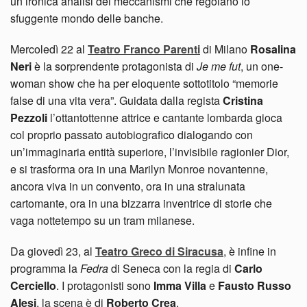
un’ironica analisi dei meccanismi che regolano lo
sfuggente mondo delle banche.
Mercoledì 22 al
Teatro Franco Parenti
di Milano
Rosalina
Neri
è la sorprendente protagonista di
Je me fut
, un one-
woman show che ha per eloquente sottotitolo “memorie
false di una vita vera”. Guidata dalla regista
Cristina
Pezzoli
l’ottantottenne attrice e cantante lombarda gioca
col proprio passato autobiografico dialogando con
un’immaginaria entità superiore, l’invisibile ragionier Dior,
e si trasforma ora in una Marilyn Monroe novantenne,
ancora viva in un convento, ora in una stralunata
cartomante, ora in una bizzarra inventrice di storie che
vaga nottetempo su un tram milanese.
Da giovedì 23, al
Teatro Greco di Siracusa
, è infine in
programma la
Fedra
di Seneca con la regia di
Carlo
Cerciello
. I protagonisti sono
Imma Villa
e
Fausto Russo
Alesi
, la scena è di
Roberto Crea
.