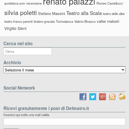
renato palazzi
recensione
Romeo Castellucci
quotidiana.com
silvia poletti
Teatro alla Scala
Stefano Massini
teatro delle albe
valter malosti
teatro franco parenti
tindaro granata
Torinodanza
Valerio Binasco
Virgilio Sieni
Cerca nel sito
Archivio
Archivio
Social Network
Ricevi gratuitamente i post di Delteatro.it
Inserisci qui sotto una mail valida