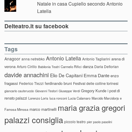
Natale in casa Cupiello secondo Antonio
Latella
Delteatro.it su facebook
Tags
Antonio Latella
Anagoor
anna netrebko
Antonio Tagliarini
arena di
danza
verona
Arturo Cirillo
Daria Deflorian
Carmelo Rifici
Babilonia Teatri
davide annachini
Elio De Capitani
Emma Dante
enzo
fragassi
ferdinando bruni
Federico Tiezzi
Festival delle colline torinesi
Gregory Kunde
i post di
giancarlo cauteruccio
Giovanni Testori
Giuseppe Verdi
renato palazzi
Lorenzo Loris
luca ronconi
Lucia Calamaro
Marcido Marcidorjs e
maria grazia gregori
marco martinelli
Famosa Mimosa
palazzi consiglia
piccolo teatro
pier paolo pasolini