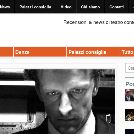
News
Palazzi consiglia
Video
Chi siamo
Contatti
Recensioni & news di teatro cont
Danza
Palazzi consiglia
Tutto
Pos