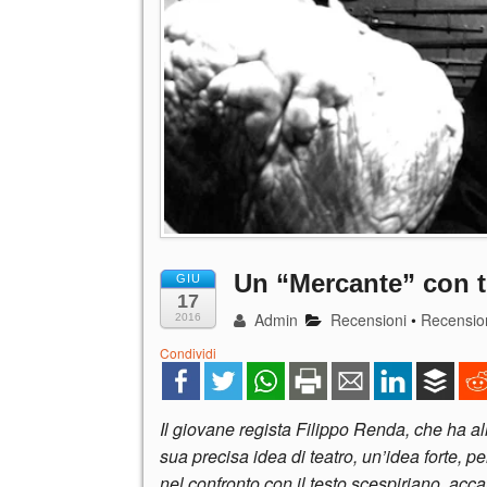
Un “Mercante” con t
GIU
17
Admin
Recensioni
•
Recension
2016
Condividi
Il giovane regista Filippo Renda, che ha al
sua precisa idea di teatro, un’idea forte,
nel confronto con il testo scespiriano, acc