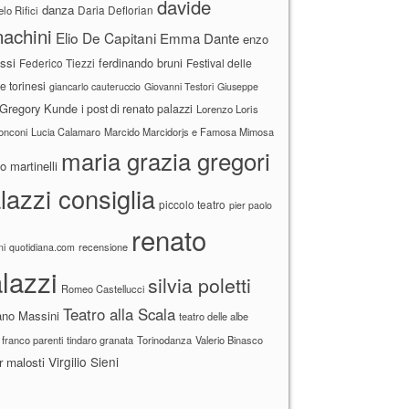
davide
danza
Daria Deflorian
lo Rifici
achini
Elio De Capitani
Emma Dante
enzo
ssi
ferdinando bruni
Federico Tiezzi
Festival delle
ne torinesi
giancarlo cauteruccio
Giovanni Testori
Giuseppe
Gregory Kunde
i post di renato palazzi
Lorenzo Loris
ronconi
Lucia Calamaro
Marcido Marcidorjs e Famosa Mimosa
maria grazia gregori
 martinelli
lazzi consiglia
piccolo teatro
pier paolo
renato
recensione
ni
quotidiana.com
lazzi
silvia poletti
Romeo Castellucci
Teatro alla Scala
ano Massini
teatro delle albe
 franco parenti
tindaro granata
Torinodanza
Valerio Binasco
Virgilio Sieni
r malosti