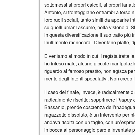
sottomessi ai propri calcoli, ai propri fanat
Antonio, si fronteggiano entrambi a torso nud
loro ruoli sociali, tanto simili da apparire
su quelli umani assume, nella visione di 
in questa diversificazione il suo tratto più
inutilmente monocordi. Diventano piatte, rip
E veniamo al modo in cui il regista tratta l
ho inteso male, alcune piccole manipolazioni
riguardo al famoso prestito, non agisca per
mente degli intenti speculativi. Non credo i
Il caso del finale, invece, è radicalmente di
radicalmente riscritto: sopprimere l’
happy 
Bassanio, prende coscienza dell’inadeguat
ragazzetto dissoluto, è un intervento per n
andava risolta con un taglio, con un’espre
in bocca al personaggio parole inventate p