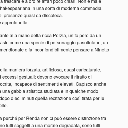
a trescare e a ordire affari poco chiari. Non è male
a shakespeariana in una sorta di moderna commedia
he, presenze quasi da discoteca.
 approfondita.
rante alla mano della ricca Porzia, unito però da un
visto come una specie di personaggio pasoliniano, un
o meridionale e fa inconfondibilmente pensare a Ninetto
ella maniera forzata, artificiosa, quasi caricaturale,
di eccessi gestuali: devono evocare il ritratto di
ipocrita, incapace di sentimenti elevati. Capisco anche
a una gabbia stilistica studiata e in qualche modo
opo dieci minuti quella recitazione così tirata per le
ile.
era perché per Renda non ci può essere distinzione tra
sono tutti soggetti a una morale degradata, sono tutti