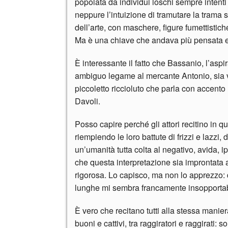
popolata da individui loschi sempre intenti 
neppure l’intuizione di tramutare la tram
dell’arte, con maschere, figure fumettistic
Ma è una chiave che andava più pensata e
È interessante il fatto che Bassanio, l’aspi
ambiguo legame al mercante Antonio, sia 
piccoletto riccioluto che parla con accent
Davoli.
Posso capire perché gli attori recitino in qu
riempiendo le loro battute di frizzi e lazzi, 
un’umanità tutta colta al negativo, avida, 
che questa interpretazione sia improntata 
rigorosa. Lo capisco, ma non lo apprezzo: d
lunghe mi sembra francamente insopportab
È vero che recitano tutti alla stessa mani
buoni e cattivi, tra raggiratori e raggirati: 