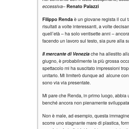
eccessiva
–
Renato Palazzi
Filippo Renda
è un giovane regista il cui t
risultati a volte interessanti, a volte dec
quell’età – ha solo ventisette anni – ancora 
facendo un lavoro sul testo, sia pure alla s
Il mercante di Venezia
che ha allestito al
giugno, è probabilmente la più grossa occas
spettacolo mi ha suscitato impressioni trop
unitario. Mi limiterò dunque ad alcune con
sono via via presentate.
Mi pare che Renda, in primo luogo, abbia un
benché ancora non pienamente sviluppata.
Non è male, ad esempio, questa immagine 
scorre uno stagnante mare di plastica, form