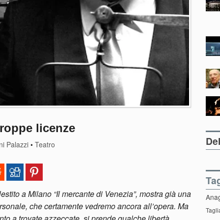
roppe licenze
Del
i Palazzi
•
Teatro
Ta
lestito a Milano “Il mercante di Venezia”, mostra già una
Ana
 personale, che certamente vedremo ancora all’opera. Ma
Tagli
anto a trovate azzeccate, si prende qualche libertà