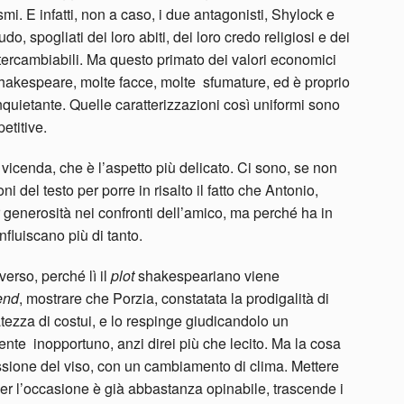
ismi. E infatti, non a caso, i due antagonisti, Shylock e
o, spogliati dei loro abiti, dei loro credo religiosi e dei
 intercambiabili. Ma questo primato dei valori economici
Shakespeare, molte facce, molte sfumature, ed è proprio
 inquietante. Quelle caratterizzazioni così uniformi sono
etitive.
a vicenda, che è l’aspetto più delicato. Ci sono, se non
 del testo per porre in risalto il fatto che Antonio,
 generosità nei confronti dell’amico, ma perché ha in
nfluiscano più di tanto.
verso, perché lì il
plot
shakespeariano viene
end
, mostrare che Porzia, constatata la prodigalità di
ezza di costui, e lo respinge giudicandolo un
iente inopportuno, anzi direi più che lecito. Ma la cosa
ssione del viso, con un cambiamento di clima. Mettere
er l’occasione è già abbastanza opinabile, trascende i