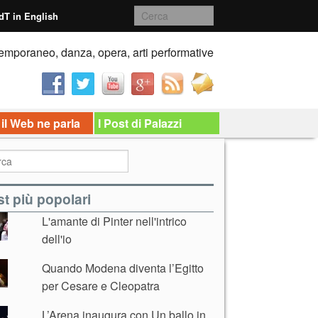
dT in English
emporaneo, danza, opera, arti performative
 il Web ne parla
I Post di Palazzi
t più popolari
L'amante di Pinter nell'intrico
dell'io
Quando Modena diventa l’Egitto
per Cesare e Cleopatra
L’Arena inaugura con Un ballo in