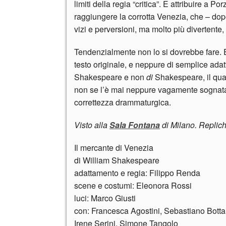
limiti della regia “critica”. E attribuire a Po
raggiungere la corrotta Venezia, che – dop
vizi e perversioni, ma molto più divertente, 
Tendenzialmente non lo si dovrebbe fare. E 
testo originale, e neppure di semplice ada
Shakespeare e non
di
Shakespeare, il qu
non se l’è mai neppure vagamente sognat
correttezza drammaturgica.
Visto alla
Sala Fontana
di Milano. Replich
Il mercante di Venezia
di William Shakespeare
adattamento e regia: Filippo Renda
scene e costumi: Eleonora Rossi
luci: Marco Giusti
con: Francesca Agostini, Sebastiano Bottar
Irene Serini, Simone Tangolo