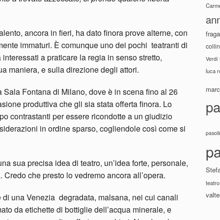
Carme
ann
alento, ancora in fieri, ha dato finora prove alterne, con
fraga
isamente immaturi. È comunque uno dei pochi teatranti di
colli
interessati a praticare la regia in senso stretto,
Verdi
ua maniera, e sulla direzione degli attori.
luca 
marco
la Sala Fontana di Milano, dove è in scena fino al 26
pa
ione produttiva che gli sia stata offerta finora. Lo
po contrastanti per essere ricondotte a un giudizio
siderazioni in ordine sparso, cogliendole così come si
pasoli
pa
a sua precisa idea di teatro, un’idea forte, personale,
Stef
 Credo che presto lo vedremo ancora all’opera.
teatro
valte
di una Venezia degradata, malsana, nei cui canali
ato da etichette di bottiglie dell’acqua minerale, e