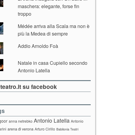
maschera: elegante, forse fin
troppo
Médée arriva alla Scala ma non è
più la Medea di sempre
Addio Arnoldo Foà
Natale in casa Cupiello secondo
Antonio Latella
teatro.it su facebook
gs
Antonio Latella
goor
anna netrebko
Antonio
arini
arena di verona
Arturo Cirillo
Babilonia Teatri