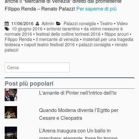
anche il “Mercante di Venezia” diretto dal promettente
Filippo Renda – Renato Palazzi
Per saperne di più
11/06/2016
Admin
Palazzi consiglia
•
Teatro
•
Video
10 giugno 2016
•
antonio tarantino
•
da vicino nessuno è
normale 2016
•
festival delle colline torinesi 2016
•
filippo arcuri
•
Filippo Renda
•
il mercante di venezia
•
materiali per una tragedia
tedesca
•
napoli teatro festival 2016
•
palazzi consiglia
•
renato
palazzi
Post più popolari
L'amante di Pinter nell'intrico dell'io
Quando Modena diventa l’Egitto per
Cesare e Cleopatra
L’Arena inaugura con Un ballo in
maschera: elegante, forse fin troppo