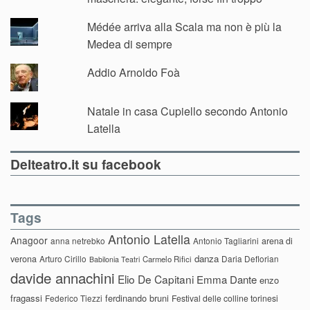
Médée arriva alla Scala ma non è più la
Medea di sempre
Addio Arnoldo Foà
Natale in casa Cupiello secondo Antonio
Latella
Delteatro.it su facebook
Tags
Antonio Latella
Anagoor
anna netrebko
Antonio Tagliarini
arena di
danza
verona
Arturo Cirillo
Daria Deflorian
Carmelo Rifici
Babilonia Teatri
davide annachini
Elio De Capitani
Emma Dante
enzo
fragassi
ferdinando bruni
Federico Tiezzi
Festival delle colline torinesi