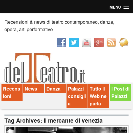
MENU
Home
Recensioni & news di teatro contemporaneo, danza,
opera, arti performative
Recensioni
Anticipazioni
News
Palazzi consiglia
Recens
News
Danza
Palazzi
Tutto il
I Post di
Video
ioni
consigli
Web ne
Palazzi
Chi siamo
a
parla
Contatti
Tag Archives:
il mercante di venezia
dT in English