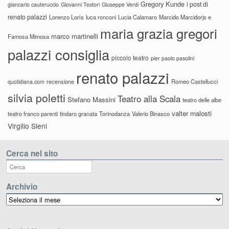
Gregory Kunde
i post di
giancarlo cauteruccio
Giovanni Testori
Giuseppe Verdi
renato palazzi
Lorenzo Loris
luca ronconi
Lucia Calamaro
Marcido Marcidorjs e
maria grazia gregori
marco martinelli
Famosa Mimosa
palazzi consiglia
piccolo teatro
pier paolo pasolini
renato palazzi
recensione
Romeo Castellucci
quotidiana.com
silvia poletti
Teatro alla Scala
Stefano Massini
teatro delle albe
valter malosti
teatro franco parenti
tindaro granata
Torinodanza
Valerio Binasco
Virgilio Sieni
Cerca nel sito
Archivio
Archivio